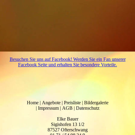
Besuchen Sie uns auf Facebook! Werden Sie ein Fan unserer
Facebook Seite und erhalten Sie besondere Vorteile.
Home
|
Angebote
|
Preisliste
|
Bildergalerie
|
Impressum
|
AGB
|
Datenschutz
Elke Bauer
Sigishofen 13 1/2
87527 Ofterschwang