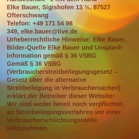
Elke Bauer, Sigishofen 13 ½, 87527
Ofterschwang
Telefon: +49 171 54 98
349, elke.bauer@live.de
Urheberrechtliche Hinweise: Elke Bauer,
Bilder-Quelle Elke Bauer und Unsplash
Information gemäß § 36 VSBG
Gemäß § 36 VSBG
(Verbraucherstreitbeilegungsgesetz –
Gesetz über die alternative
Streitbeilegung in Verbrauchersachen)
erklärt der Betreiber dieser Website:
Wir sind weder bereit noch verpflichtet,
an Streitbeilegungsverfahren vor einer
Verbraucherschlichtungsstelle
teilzunehmen.